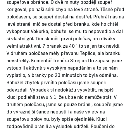
soupeřova obránce. O dvě minuty později soupeř
korigoval, po naší sérii chyb na levé straně. Těsně před
poločasem, se soupeř dostal na dostřel. Přehrál nás na
levé straně, míč se dostal před branku, kde ho chtěl
vykopnout Vokurka, bohužel se mu to nepovedlo a dal
si vlastní gól. Tím skončil první poločas, pro diváky
velmi atraktivní, 7 branek za 40´ to se jen tak nevidí.
V druhém poločase měly převahu Teplice, ale branku
nevstřelily. Komentář trenéra Strejce: Do zápasu jsme
vstoupili aktivně s vysokým napadáním a to se nám
vyplatilo, 4 branky po 23 minutách to byla odměna.
Bohužel zbytek prvního poločasu jsme soupeři
odevzdali. Výpadek si nedokážu vysvětlit, nejspíš
kluci podlehli stavu 4:1, že už se nic nemůže stát. V
druhém poločasu, jsme se pouze bránili, soupeře jsme
do výraznější šance nepustili a naše výlety na
soupeřovu polovinu, byly spíše ojedinělé. Kluci
zodpovědně bránili a výsledek udrželi. Poučení do