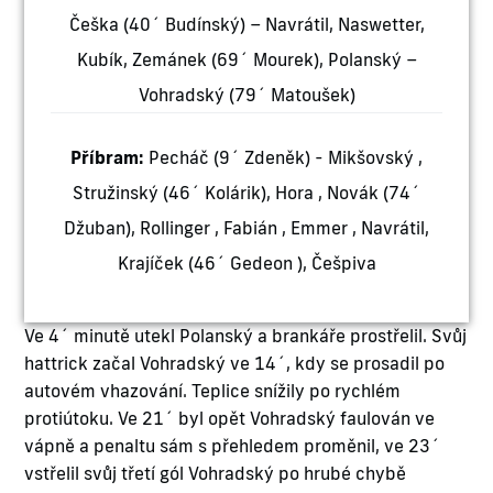
Češka (40´ Budínský) – Navrátil, Naswetter,
Kubík, Zemánek (69´ Mourek), Polanský –
Vohradský (79´ Matoušek)
Příbram:
Pecháč (9´ Zdeněk) - Mikšovský ,
Stružinský (46´ Kolárik), Hora , Novák (74´
Džuban), Rollinger , Fabián , Emmer , Navrátil,
Krajíček (46´ Gedeon ), Češpiva
Ve 4´ minutě utekl Polanský a brankáře prostřelil. Svůj
hattrick začal Vohradský ve 14´, kdy se prosadil po
autovém vhazování. Teplice snížily po rychlém
protiútoku. Ve 21´ byl opět Vohradský faulován ve
vápně a penaltu sám s přehledem proměnil, ve 23´
vstřelil svůj třetí gól Vohradský po hrubé chybě