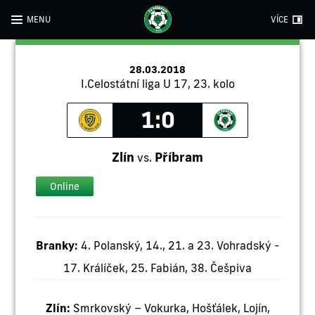
MENU
VÍCE
28.03.2018
I.Celostátní liga U 17, 23. kolo
1:0
Zlín
Příbram
vs.
Online
Branky:
4. Polanský, 14., 21. a 23. Vohradský -
17. Králíček, 25. Fabián, 38. Češpiva
Zlín:
Smrkovský – Vokurka, Hošťálek, Lojín,