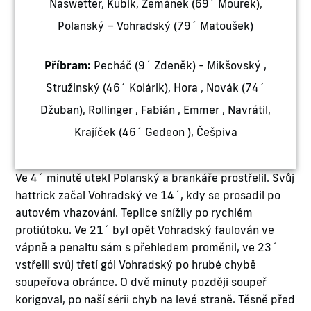
Naswetter, Kubík, Zemánek (69´ Mourek),
Polanský – Vohradský (79´ Matoušek)
Příbram:
Pecháč (9´ Zdeněk) - Mikšovský ,
Stružinský (46´ Kolárik), Hora , Novák (74´
Džuban), Rollinger , Fabián , Emmer , Navrátil,
Krajíček (46´ Gedeon ), Češpiva
Ve 4´ minutě utekl Polanský a brankáře prostřelil. Svůj
hattrick začal Vohradský ve 14´, kdy se prosadil po
autovém vhazování. Teplice snížily po rychlém
protiútoku. Ve 21´ byl opět Vohradský faulován ve
vápně a penaltu sám s přehledem proměnil, ve 23´
vstřelil svůj třetí gól Vohradský po hrubé chybě
soupeřova obránce. O dvě minuty později soupeř
korigoval, po naší sérii chyb na levé straně. Těsně před