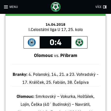
MENU
VÍCE
14.04.2018
I.Celostátní liga U 17, 25. kolo
0:4
Olomouc
Příbram
vs.
Branky:
4. Polanský, 14., 21. a 23. Vohradský -
17. Králíček, 25. Fabián, 38. Češpiva
Olomouc:
Smrkovský – Vokurka, Hošťálek,
Lojín, Češka (40´ Budínský) – Navrátil,