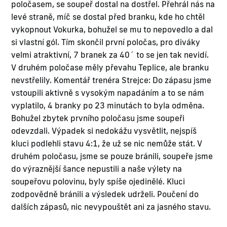
poločasem, se soupeř dostal na dostřel. Přehrál nás na
levé straně, míč se dostal před branku, kde ho chtěl
vykopnout Vokurka, bohužel se mu to nepovedlo a dal
si vlastní gól. Tím skončil první poločas, pro diváky
velmi atraktivní, 7 branek za 40´ to se jen tak nevidí.
V druhém poločase měly převahu Teplice, ale branku
nevstřelily. Komentář trenéra Strejce: Do zápasu jsme
vstoupili aktivně s vysokým napadáním a to se nám
vyplatilo, 4 branky po 23 minutách to byla odměna.
Bohužel zbytek prvního poločasu jsme soupeři
odevzdali. Výpadek si nedokážu vysvětlit, nejspíš
kluci podlehli stavu 4:1, že už se nic nemůže stát. V
druhém poločasu, jsme se pouze bránili, soupeře jsme
do výraznější šance nepustili a naše výlety na
soupeřovu polovinu, byly spíše ojedinělé. Kluci
zodpovědně bránili a výsledek udrželi. Poučení do
dalších zápasů, nic nevypouštět ani za jasného stavu.