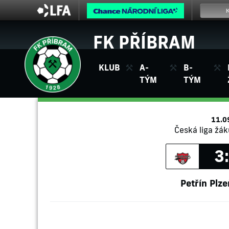
FK PŘÍBRAM
KLUB
A-
B-
TÝM
TÝM
11.0
Česká liga žák
3
Petřín Plze