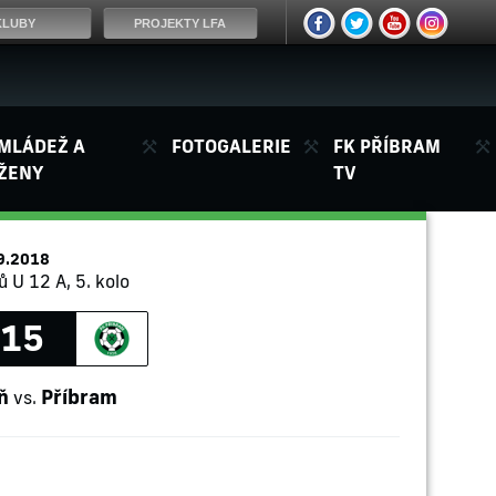
KLUBY
PROJEKTY LFA
MLÁDEŽ A
FOTOGALERIE
FK PŘÍBRAM
ŽENY
TV
9.2018
ů U 12 A, 5. kolo
:15
ň
Příbram
vs.