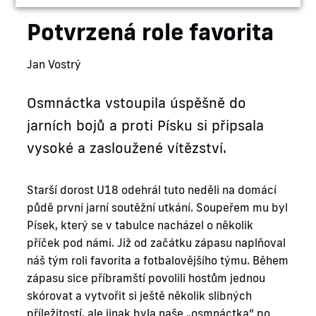
Potvrzená role favorita
Jan Vostrý
Osmnáctka vstoupila úspěšně do
jarních bojů a proti Písku si připsala
vysoké a zasloužené vítězství.
Starší dorost U18 odehrál tuto neděli na domácí
půdě první jarní soutěžní utkání. Soupeřem mu byl
Písek, který se v tabulce nacházel o několik
příček pod námi. Již od začátku zápasu naplňoval
náš tým roli favorita a fotbalovějšího týmu. Během
zápasu sice příbramští povolili hostům jednou
skórovat a vytvořit si ještě několik slibných
příležitostí, ale jinak byla naše „osmnáctka“ po