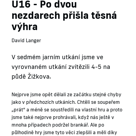
U16 - Po dvou
nezdarech přišla těsná
výhra
David Langer
​V sedmém jarním utkání jsme ve
vyrovnaném utkání zvítězili 4-5 na
půdě Žižkova.
Nejprve jsme opět dělali ze začátku stejné chyby
jako v předchozích utkáních. Chtěli se soupeřem
„prát“ a méně se soustředili na vlastní hru a proto
jsme také nejprve prohrávali, když nás ještě v
mnoha případech podržel brankář. Ale po
půlhodině hry jsme tyto věci zlepšili a měli díky