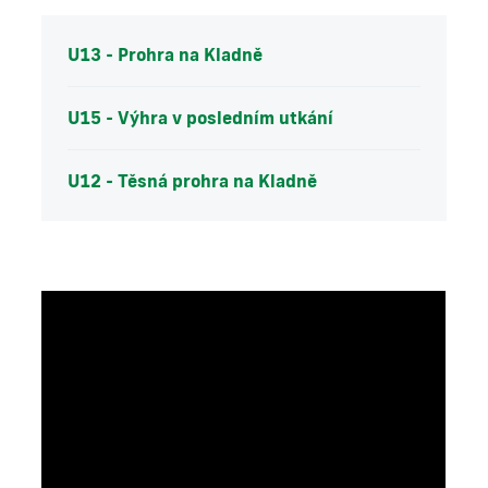
U13 - Prohra na Kladně
U15 - Výhra v posledním utkání
U12 - Těsná prohra na Kladně