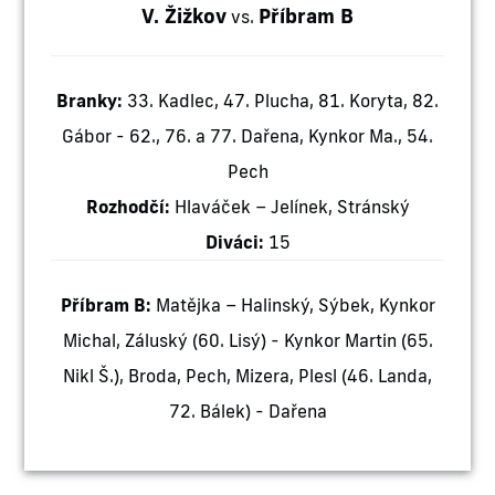
V. Žižkov
Příbram B
vs.
Branky:
33. Kadlec, 47. Plucha, 81. Koryta, 82.
Gábor - 62., 76. a 77. Dařena, Kynkor Ma., 54.
Pech
Rozhodčí:
Hlaváček – Jelínek, Stránský
Diváci:
15
Příbram B:
Matějka – Halinský, Sýbek, Kynkor
Michal, Záluský (60. Lisý) - Kynkor Martin (65.
Nikl Š.), Broda, Pech, Mizera, Plesl (46. Landa,
72. Bálek) - Dařena