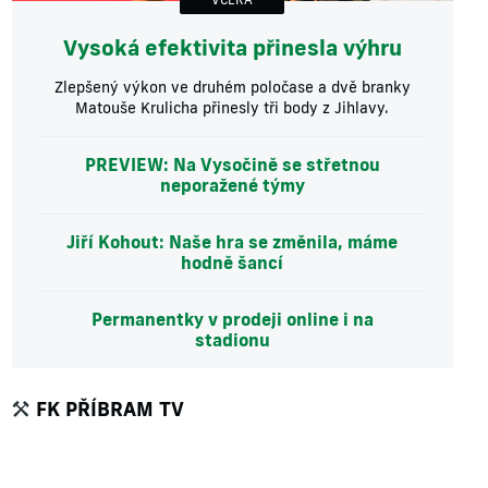
Vysoká efektivita přinesla výhru
Zlepšený výkon ve druhém poločase a dvě branky
Matouše Krulicha přinesly tři body z Jihlavy.
PREVIEW: Na Vysočině se střetnou
neporažené týmy
Jiří Kohout: Naše hra se změnila, máme
hodně šancí
Permanentky v prodeji online i na
stadionu
FK PŘÍBRAM TV