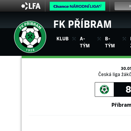
FK PŘÍBRAM
KLUB
A-
B-
TÝM
TÝM
30.0
Česká liga žáků
8
Příbra