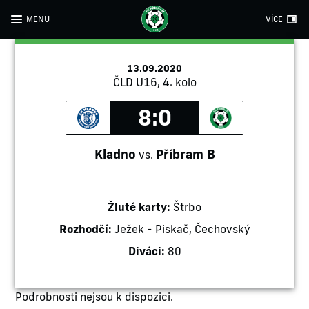
MENU
VÍCE
13.09.2020
ČLD U16, 4. kolo
8:0
Kladno
Příbram B
vs.
Žluté karty:
Štrbo
Rozhodčí:
Ježek - Piskač, Čechovský
Diváci:
80
Podrobnosti nejsou k dispozici.