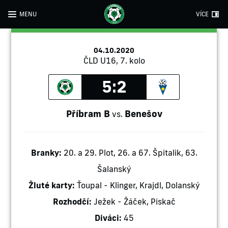
MENU
VÍCE
04.10.2020
ČLD U16, 7. kolo
5:2
Příbram B
Benešov
vs.
Branky:
20. a 29. Plot, 26. a 67. Špitalik, 63.
Šalanský
Žluté karty:
Ťoupal - Klinger, Krajdl, Dolanský
Rozhodčí:
Ježek - Žáček, Piskač
Diváci:
45