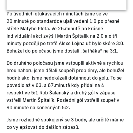
Po úvodních oťukávacích minutách jsme se ve
20.minutě po standardce ujali vedeni 1:0 po přesné
střele Matyho Plota. Ve 26.minutě po krásné
individuální akci zvýšil Martin Špitalik na 2:0 a o tři
minuty později po trefě Alexe Lojína už bylo skóre 3:0.
Bohužel do poločasu jsme dostali „šatňáka“ na 3:1.
Do druhého poločasu jsme vstoupili aktivně a rychlou
hrou nahoru jsme dělali soupeři problémy, ale bohužel
hodně akcí jsme nedokázali dotáhnout do gólu. To se
povedlo až v 63. a 67.minutě kdy přidal na 4
respektive 5:1 Rob Šalanský a druhý gól v zápase
vstřelil Martin Špitalík. Poslední gól vstřelil soupeř v
90.minutě na konečných 5:2.
Jsme rozhodně spokojený se 3 body, ale určitě máme
co vylepšovat do dalších zápasů.