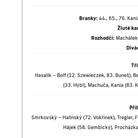
Branky:
44., 65., 76. Kani
Žluté ka
Rozhodčí:
Machálek 
Divác
Tř
Hasalík – Bolf (12. Szewieczek, 83. Buneš), B
(33. Hýbl), Machuča, Kania (83. K
Pří
Smrkovský – Halinský (72. Vokřínek), Tregler, Fiš
Hájek (58. Gembický), Procházka