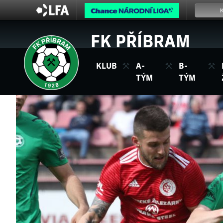
FK PŘÍBRAM
KLUB
A-
B-
TÝM
TÝM