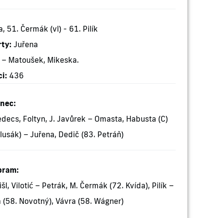
a, 51. Čermák (vl) - 61. Pilík
rty:
Juřena
– Matoušek, Mikeska.
i:
436
inec:
edecs, Foltyn, J. Javůrek – Omasta, Habusta (C)
lusák) – Juřena, Dedič (83. Petráň)
bram:
l, Vilotić – Petrák, M. Čermák (72. Kvída), Pilík –
 (58. Novotný), Vávra (58. Wágner)