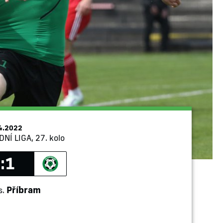
4.2022
Í LIGA, 27. kolo
:1
Příbram
s.