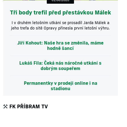
Tři body trefil před přestávkou Málek
I v druhém letošním utkání se prosadil Jarda Málek a
jeho trefa do sítě Opravy přinesla první letošní výhru.
Jiří Kohout: Naše hra se změnila, máme
hodně šancí
Lukáš Fila: Čeká nás náročné utkání s
dobrým soupeřem
Permanentky v prodeji online i na
stadionu
FK PŘÍBRAM TV