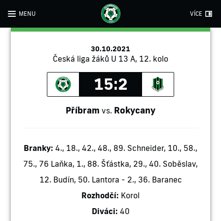
MENU
VÍCE
30.10.2021
Česká liga žáků U 13 A, 12. kolo
15:2
Příbram
Rokycany
vs.
Branky:
4., 18., 42., 48., 89. Schneider, 10., 58.,
75., 76 Laňka, 1., 88. Šťástka, 29., 40. Soběslav,
12. Budín, 50. Lantora - 2., 36. Baranec
Rozhodčí:
Korol
Diváci:
40