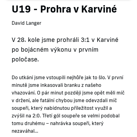
U19 - Prohra v Karviné
David Langer
V 28. kole jsme prohráli 3:1 v Karviné
po bojácném výkonu v prvním
poločase.
Do utkání jsme vstoupili nejhůře jak to šlo. V první
minutě jsme inkasovali branku z našeho
vhazování. O pár minut později jsme opět měli míč
v držení, ale fatální chybou jsme odevzdali míč
soupeři, který nabídnutou příležitost využil a
zvýšil na 2:0. Třetí gól soupeře se velmi podobal
tomu druhému – nahrávka soupeři, který
nezaváhal…