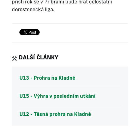
příští rok se v Příbrami bude hrát celostátní
dorostenecká liga.
DALŠÍ ČLÁNKY
U13 - Prohra na Kladně
U15 - Výhra v posledním utkání
U12 - Těsná prohra na Kladně