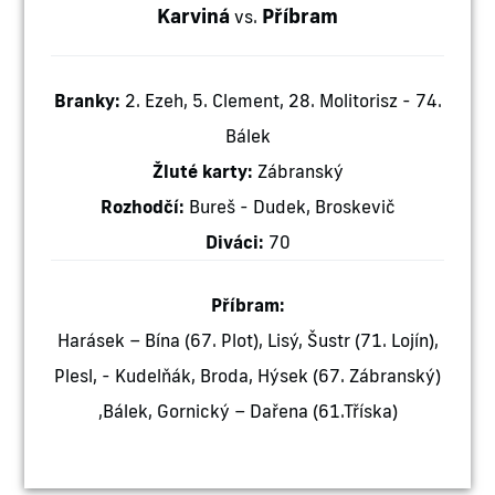
Karviná
Příbram
vs.
Branky:
2. Ezeh, 5. Clement, 28. Molitorisz - 74.
Bálek
Žluté karty:
Zábranský
Rozhodčí:
Bureš - Dudek, Broskevič
Diváci:
70
Příbram:
Harásek – Bína (67. Plot), Lisý, Šustr (71. Lojín),
Plesl, - Kudelňák, Broda, Hýsek (67. Zábranský)
,Bálek, Gornický – Dařena (61.Tříska)