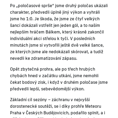
Po „poločasové sprše“ jsme druhý poločas ukázali
charakter, předvedli úplně jiný výkon a vyhráli
jsme ho 1:0. Je škoda, že jsme ze čtyř velkých
šancí dokázali vstřelit jen jeden gól, a to naším
nejlepším hráčem Bálkem, který krásně zakončil
individuální akci střelou k tyči. V posledních
minutách jsme si vytvořili ještě dvě velké šance,
ze kterých jsme ale nedokázali skórovat, a tudíž
nevedli ke zdramatizování zápasu.
Opět zbytečná prohra, ale po třech hrubých
chybách hned v začátku utkání, jsme nemohli
čekat bodový zisk, i když v druhém poločase jsme
předvedli lepší, sebevědomější výkon.
Základní cíl sezóny – záchranu v nejvyšší
dorostenecké soutěži, se i díky prohře Meteoru
Praha v Českých Budějovicích, podařilo splnit, a i