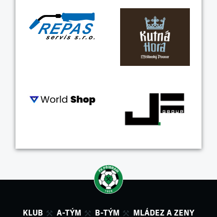
KLUB
A-TÝM
B-TÝM
MLÁDEZ A ZENY