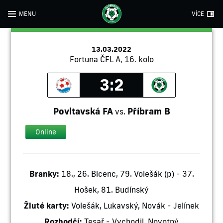
MENU
VÍCE
13.03.2022
Fortuna ČFL A, 16. kolo
3:2
Povltavská FA
Příbram B
vs.
Online
Branky:
18., 26. Bicenc, 79. Volešák (p) - 37.
Hošek, 81. Budínský
Žluté karty:
Volešák, Lukavský, Novák - Jelínek
Rozhodčí:
Tesař - Vychodil, Novotný