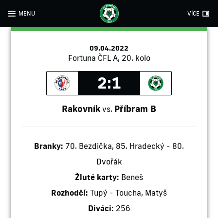
MENU
VÍCE
09.04.2022
Fortuna ČFL A, 20. kolo
2:1
Rakovník
Příbram B
vs.
Branky:
70. Bezdička, 85. Hradecký - 80.
Dvořák
Žluté karty:
Beneš
Rozhodčí:
Tupý - Toucha, Matyš
Diváci:
256