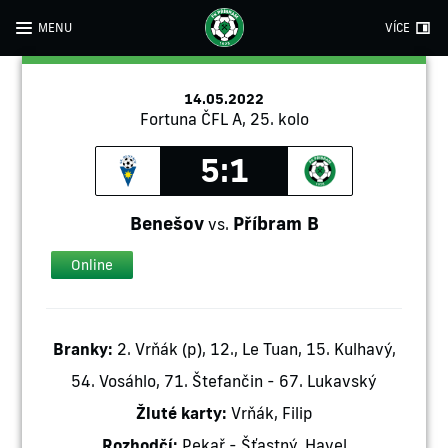
MENU
VÍCE
14.05.2022
Fortuna ČFL A, 25. kolo
5:1
Benešov
Příbram B
vs.
Online
Branky:
2. Vrňák (p), 12., Le Tuan, 15. Kulhavý,
54. Vosáhlo, 71. Štefančin - 67. Lukavský
Žluté karty:
Vrňák, Filip
Rozhodčí:
Pekař - Šťastný, Havel