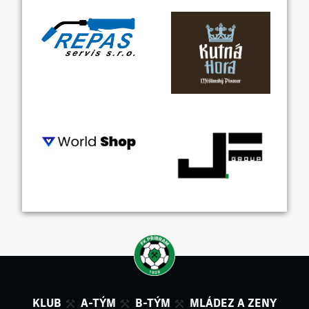
KLUB
A-TÝM
B-TÝM
MLÁDEZ A ZENY