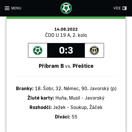
MENU
VÍCE
14.08.2022
ČDD U 19 A, 2. kolo
0:3
Příbram B
Přeštice
vs.
Branky:
18. Šobr, 32. Němec, 90. Javorský (p)
Žluté karty:
Huňa, Musil - Javorský
Rozhodčí:
Ježek - Soukup, Žáček
Diváci:
55