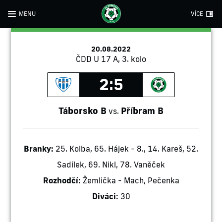
MENU
VÍCE
20.08.2022
ČDD U 17 A, 3. kolo
2:5
Táborsko B
Příbram B
vs.
Branky:
25. Kolba, 65. Hájek - 8., 14. Kareš, 52.
Sadílek, 69. Nikl, 78. Vaněček
Rozhodčí:
Žemlička - Mach, Pečenka
Diváci:
30