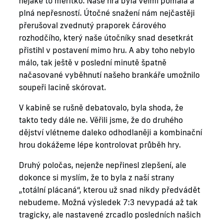
nějaké to měřítko. Naše hra byla velmi pomalá a
plná nepřesností. Útočné snažení nám nejčastěji
přerušoval zvednutý praporek čárového
rozhodčího, který naše útočníky snad desetkrát
přistihl v postavení mimo hru. A aby toho nebylo
málo, tak ještě v poslední minutě špatně
načasované vyběhnutí našeho brankáře umožnilo
soupeři lacině skórovat.
V kabině se rušně debatovalo, byla shoda, že
takto tedy dále ne. Věřili jsme, že do druhého
dějství vlétneme daleko odhodlaněji a kombinační
hrou dokážeme lépe kontrolovat průběh hry.
Druhý poločas, nejenže nepřinesl zlepšení, ale
dokonce si myslím, že to byla z naší strany
„totální plácaná“, kterou už snad nikdy předvádět
nebudeme. Možná výsledek 7:3 nevypadá až tak
tragicky, ale nastavené zrcadlo posledních našich