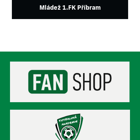
Mládež 1.FK Příbram