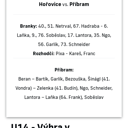
Hořovice
Příbram
vs.
Branky:
40., 51. Netrval, 67. Hadraba - 6.
Laňka, 9., 76. Soběslav, 17. Lantora, 35. Ngo,
56. Garlík, 73. Schneider
Rozhodčí:
Pixa - Kareš, Franc
Příbram:
Beran ­– Bartík, Garlík, Bezouška, Šinágl (41.
Vondra) – Zelenka (41. Budín), Ngo, Schneider,
Lantora – Laňka (64. Frank), Soběslav
U14 - Výhra v