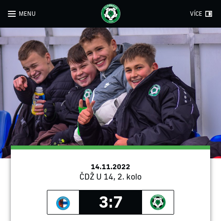
MENU
VÍCE
14.11.2022
ČDŽ U 14, 2. kolo
3:7