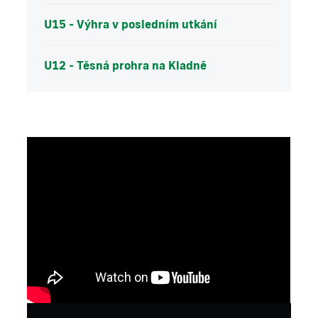
U15 - Výhra v posledním utkání
U12 - Těsná prohra na Kladně