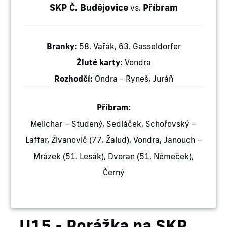
SKP Č. Budějovice
Příbram
vs.
Branky:
58. Vařák, 63. Gasseldorfer
Žluté karty:
Vondra
Rozhodčí:
Ondra - Ryneš, Juráň
Příbram:
Melichar – Studený, Sedláček, Schořovský –
Laffar, Živanovič (77. Žalud), Vondra, Janouch –
Mrázek (51. Lesák), Dvoran (51. Němeček),
Černý
U15 - Porážka na SKP