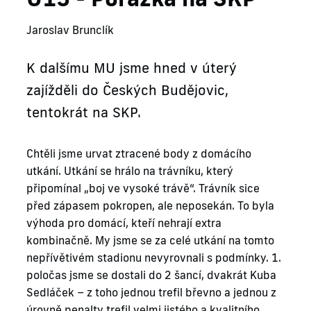
Jaroslav Brunclík
K dalšímu MU jsme hned v úterý
zajížděli do Českých Budějovic,
tentokrát na SKP.
Chtěli jsme urvat ztracené body z domácího
utkání. Utkání se hrálo na trávníku, který
připomínal „boj ve vysoké trávě“. Trávník sice
před zápasem pokropen, ale neposekán. To byla
výhoda pro domácí, kteří nehrají extra
kombinačně. My jsme se za celé utkání na tomto
nepřívětivém stadionu nevyrovnali s podmínky. 1.
poločas jsme se dostali do 2 šancí, dvakrát Kuba
Sedláček – z toho jednou trefil břevno a jednou z
úrovně penalty trefil velmi jistého a kvalitního