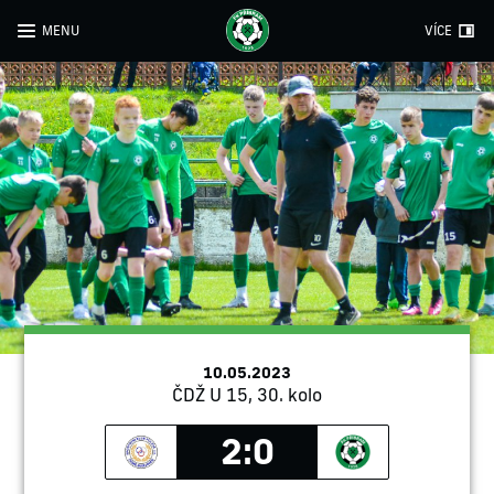
MENU
VÍCE
10.05.2023
ČDŽ U 15, 30. kolo
2:0