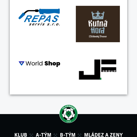
KLUB
A-TÝM
B-TÝM
MLÁDEZ A ZENY