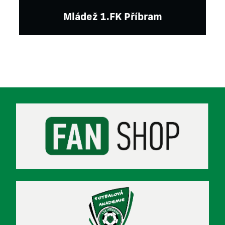
Mládež 1.FK Příbram