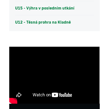
U15 - Výhra v posledním utkání
U12 - Těsná prohra na Kladně