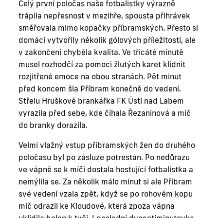
Celý první poločas naše fotbalistky výrazně
trápila nepřesnost v mezihře, spousta přihrávek
směřovala mimo kopačky příbramských. Přesto si
domácí vytvořily několik gólových příležitostí, ale
v zakončení chyběla kvalita. Ve třicáté minutě
musel rozhodčí za pomoci žlutých karet klidnit
rozjitřené emoce na obou stranách. Pět minut
před koncem šla Příbram konečně do vedení.
Střelu Hruškové brankářka FK Ústí nad Labem
vyrazila před sebe, kde číhala Řezaninová a míč
do branky dorazila.
Velmi vlažný vstup příbramských žen do druhého
poločasu byl po zásluze potrestán. Po nedůrazu
ve vápně se k míči dostala hostující fotbalistka a
nemýlila se. Za několik málo minut si ale Příbram
své vedení vzala zpět, když se po rohovém kopu
míč odrazil ke Kloudové, která zpoza vápna