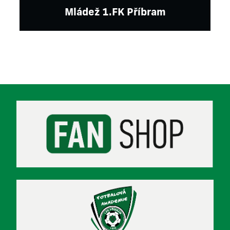
Mládež 1.FK Příbram