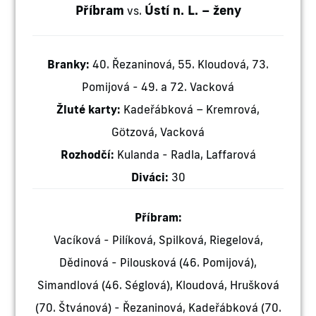
Příbram
Ústí n. L. – ženy
vs.
Branky:
40. Řezaninová, 55. Kloudová, 73.
Pomijová - 49. a 72. Vacková
Žluté karty:
Kadeřábková – Kremrová,
Götzová, Vacková
Rozhodčí:
Kulanda - Radla, Laffarová
Diváci:
30
Příbram:
Vacíková - Pilíková, Spilková, Riegelová,
Dědinová - Pilousková (46. Pomijová),
Simandlová (46. Séglová), Kloudová, Hrušková
(70. Štvánová) - Řezaninová, Kadeřábková (70.