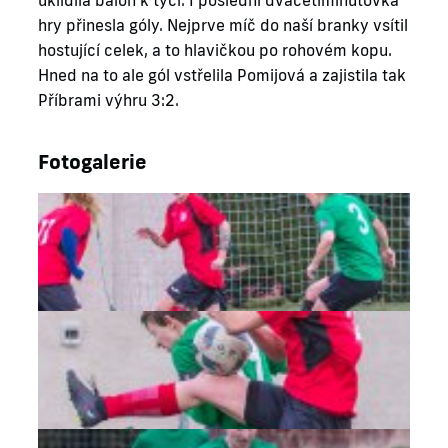
uklidila balon k tyči. I poslední dvacetiminutovka
hry přinesla góly. Nejprve míč do naší branky vsítil
hostující celek, a to hlavičkou po rohovém kopu.
Hned na to ale gól vstřelila Pomijová a zajistila tak
Příbrami výhru 3:2.
Fotogalerie