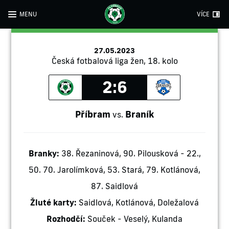
MENU
VÍCE
27.05.2023
Česká fotbalová liga žen, 18. kolo
2:6
Příbram
Braník
vs.
Branky:
38. Řezaninová, 90. Pilousková - 22.,
50. 70. Jarolímková, 53. Stará, 79. Kotlánová,
87. Saidlová
Žluté karty:
Saidlová, Kotlánová, Doležalová
Rozhodčí:
Souček - Veselý, Kulanda