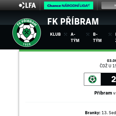
FK PŘÍBRAM
KLUB
A-
B-
TÝM
TÝM
03.0
ČDŽ U 15
2
Příbram
v
Branky:
13. Sed