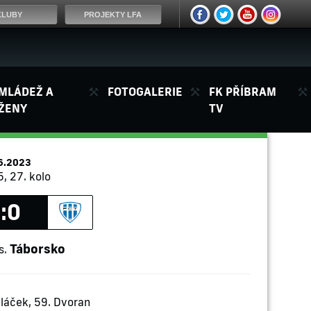
KLUBY
PROJEKTY LFA
MLÁDEŽ A
FOTOGALERIE
FK PŘÍBRAM
ŽENY
TV
6.2023
, 27. kolo
:0
Táborsko
s.
láček, 59. Dvoran