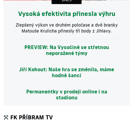
Vysoká efektivita přinesla výhru
Zlepšený výkon ve druhém poločase a dvě branky
Matouše Krulicha přinesly tři body z Jihlavy.
PREVIEW: Na Vysočině se střetnou
neporažené týmy
Jiří Kohout: Naše hra se změnila, máme
hodně šancí
Permanentky v prodeji online i na
stadionu
FK PŘÍBRAM TV