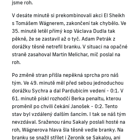
jsme roh.
V desáte minutě si prekombinovali akci El Sheikh
s Tomášem Wágnerem, zakončení tak chybělo. Ve
35. minutě letěl přímý kop Václava Dudla tak
pěkně, že se zastavil až o tyč. Adam Petrák z
dorážky těsně netrefil branku. V situaci na opačné
straně zasahoval Martin Melichar, míč poslal na
roh.
Po změně stran přišla nepěkná sprcha pro náš
tým. Ve 49. minutě měl před sebou jednoduchou
dorážku Sychra a dal Pardubicím vedení - 0:1. V
61. minutě pískl rozhodčí Berka penaltu, kterou
proměnil po chvili čekání Janošek - 0:2. Tento
stav byl vzdálený dalším šancím. I tak se náš tým
nevzdával. Sraženou ránu Sakaly poslali hosté na
roh, Wágnerova hlava šla těsně vedle branky. Na
branku se snažil střílet i Zeronik se Sakalou, ani