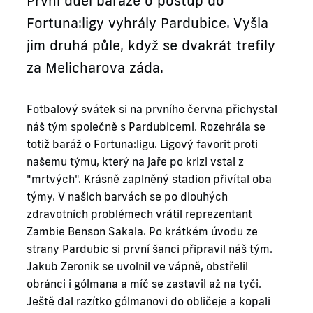
První duel baráže o postup do
Fortuna:ligy vyhrály Pardubice. Vyšla
jim druhá půle, když se dvakrát trefily
za Melicharova záda.
Fotbalový svátek si na prvního června přichystal
náš tým společně s Pardubicemi. Rozehrála se
totiž baráž o Fortuna:ligu. Ligový favorit proti
našemu týmu, který na jaře po krizi vstal z
"mrtvých". Krásně zaplněný stadion přivítal oba
týmy. V našich barvách se po dlouhých
zdravotních problémech vrátil reprezentant
Zambie Benson Sakala. Po krátkém úvodu ze
strany Pardubic si první šanci připravil náš tým.
Jakub Zeronik se uvolnil ve vápně, obstřelil
obránci i gólmana a míč se zastavil až na tyči.
Ještě dal razítko gólmanovi do obličeje a kopali