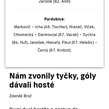
Zeronik (82. Anih)
Pardubice:
Markovič – Icha (46. Tischler), Hranáč, Vlček,
Chlumecký – Darmovzal (67. Vacek) – Sychra
(84. Huf), Janošek, Hlavatý, Pikul (67. Helešic) –
Černý (67. Krobot).
Nám zvonily tyčky, góly
dávali hosté
Zdeněk Brož