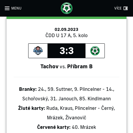
MENU
VÍCE
02.09.2023
ČDD U 17 A, 5. kolo
3:3
Tachov
Příbram B
vs.
Branky:
24., 59. Suttner, 9. Plincelner - 14.,
Schořovský, 31. Janouch, 85. Kindlmann
Žluté karty:
Ruda, Kraus, Plincelner - Černý,
Mrázek, Živanovič
Červené karty:
40. Mrázek