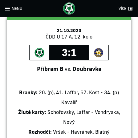
MENU
VÍCE
21.10.2023
ČDD U 17 A, 12. kolo
3:1
Příbram B
Doubravka
vs.
Branky:
20. (p), 41. Laffar, 67. Kost - 34. (p)
Kavalíř
Žluté karty:
Schořovský, Laffar - Vondryska,
Nový
Rozhodčí:
Vršek - Havránek, Blatný