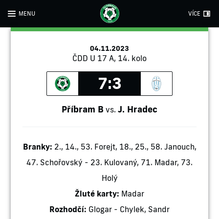
MENU
VÍCE
04.11.2023
ČDD U 17 A, 14. kolo
7:3
Příbram B
J. Hradec
vs.
Branky:
2., 14., 53. Forejt, 18., 25., 58. Janouch,
47. Schořovský - 23. Kulovaný, 71. Madar, 73.
Holý
Žluté karty:
Madar
Rozhodčí:
Glogar - Chylek, Sandr