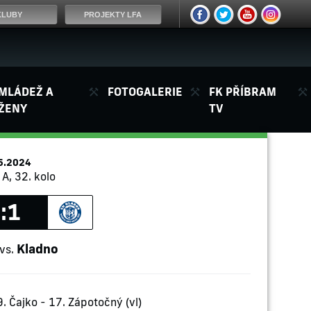
KLUBY
PROJEKTY LFA
MLÁDEŽ A
FOTOGALERIE
FK PŘÍBRAM
ŽENY
TV
5.2024
A, 32. kolo
:1
Kladno
vs.
. Čajko - 17. Zápotočný (vl)