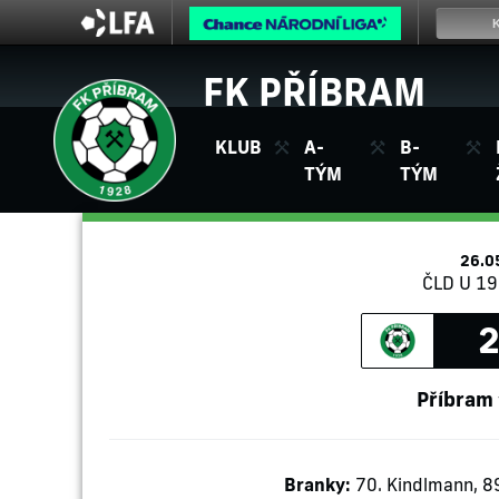
FK PŘÍBRAM
KLUB
A-
B-
TÝM
TÝM
26.0
ČLD U 19 
2
Příbram
Branky:
70. Kindlmann, 89