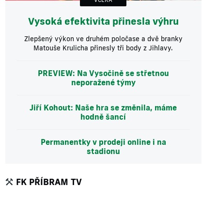
Vysoká efektivita přinesla výhru
Zlepšený výkon ve druhém poločase a dvě branky
Matouše Krulicha přinesly tři body z Jihlavy.
PREVIEW: Na Vysočině se střetnou
neporažené týmy
Jiří Kohout: Naše hra se změnila, máme
hodně šancí
Permanentky v prodeji online i na
stadionu
FK PŘÍBRAM TV