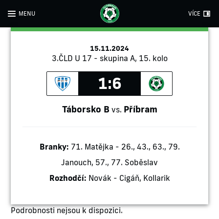
MENU
VÍCE
15.11.2024
3.ČLD U 17 - skupina A, 15. kolo
1:6
Táborsko B
Příbram
vs.
Branky:
71. Matějka - 26., 43., 63., 79.
Janouch, 57., 77. Soběslav
Rozhodčí:
Novák - Cigáň, Kollarik
Podrobnosti nejsou k dispozici.