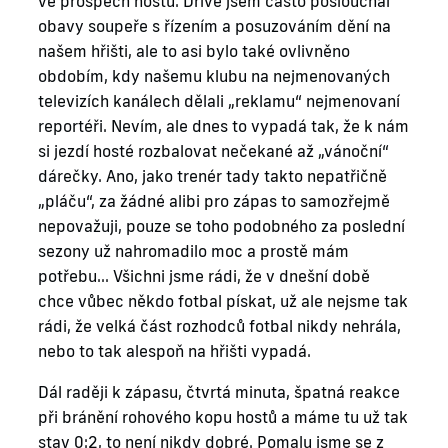
ve prospěch hostů. Dříve jsem často poslouchal
obavy soupeře s řízením a posuzováním dění na
našem hřišti, ale to asi bylo také ovlivněno
obdobím, kdy našemu klubu na nejmenovaných
televizích kanálech dělali „reklamu“ nejmenovaní
reportéři. Nevím, ale dnes to vypadá tak, že k nám
si jezdí hosté rozbalovat nečekané až „vánoční“
dárečky. Ano, jako trenér tady takto nepatřičně
„pláču“, za žádné alibi pro zápas to samozřejmě
nepovažuji, pouze se toho podobného za poslední
sezony už nahromadilo moc a prostě mám
potřebu… Všichni jsme rádi, že v dnešní době
chce vůbec někdo fotbal pískat, už ale nejsme tak
rádi, že velká část rozhodců fotbal nikdy nehrála,
nebo to tak alespoň na hřišti vypadá.
Dál raději k zápasu, čtvrtá minuta, špatná reakce
při bránění rohového kopu hostů a máme tu už tak
stav 0:2, to není nikdy dobré. Pomalu jsme se z