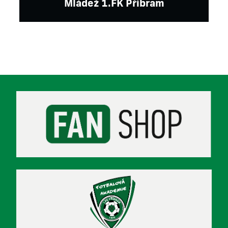
Mládež 1.FK Příbram