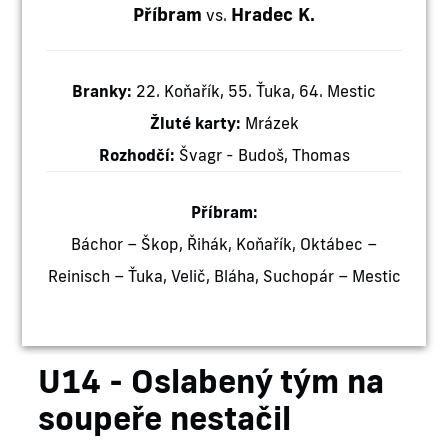
Příbram
Hradec K.
vs.
Branky:
22. Koňařík, 55. Ťuka, 64. Mestic
Žluté karty:
Mrázek
Rozhodčí:
Švagr - Budoš, Thomas
Příbram:
Báchor – Škop, Řihák, Koňařík, Oktábec –
Reinisch – Ťuka, Velič, Bláha, Suchopár – Mestic
U14 - Oslabený tým na
soupeře nestačil