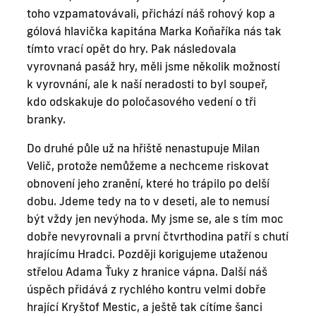
toho vzpamatovávali, přichází náš rohový kop a
gólová hlavička kapitána Marka Koňaříka nás tak
tímto vrací opět do hry. Pak následovala
vyrovnaná pasáž hry, měli jsme několik možností
k vyrovnání, ale k naší neradosti to byl soupeř,
kdo odskakuje do poločasového vedení o tři
branky.
Do druhé půle už na hřiště nenastupuje Milan
Velič, protože nemůžeme a nechceme riskovat
obnovení jeho zranění, které ho trápilo po delší
dobu. Jdeme tedy na to v deseti, ale to nemusí
být vždy jen nevýhoda. My jsme se, ale s tím moc
dobře nevyrovnali a první čtvrthodina patří s chutí
hrajícímu Hradci. Později korigujeme utaženou
střelou Adama Ťuky z hranice vápna. Další náš
úspěch přidává z rychlého kontru velmi dobře
hrající Kryštof Mestic, a ještě tak cítíme šanci