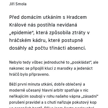
Jiří Smola
Před domácím utkáním s Hradcem
Králové nás postihla nevídaná
„epidemie“, která způsobila ztráty v
hráčském kádru, které postupně
dosáhly až počtu třinácti absencí.
Nebylo tedy vůbec jednoduché to „poskládat“, ale
nakonec se připojili kluci z marodky a jedenáct
hráčů bylo připraveno.
Běží první minuta utkání, dobře oblečený a
moderně učesaný hlavní arbitr spatřuje v nic
neříkajícím souboji v rohu našeho vápna „zásadní“
porušení pravidel a s chutí nařizuje pokutový kop