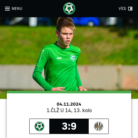
MENU
VÍCE
04.11.2024
1.ČLŽ U 14, 13. kolo
3:9