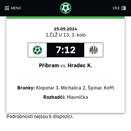
MENU
VÍCE
25.09.2024
1.ČLŽ U 13, 3. kolo
7:12
Příbram
Hradec K.
vs.
Branky:
Klopotar 3, Michalica 2, Špinar, Koffi
Rozhodčí:
Hlavnička
Podrobnosti nejsou k dispozici.