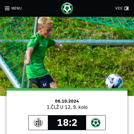
MENU
VÍCE
06.10.2024
1.ČLŽ U 12, 9. kolo
18:2