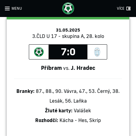
MENU
VÍCE
31.05.2025
3.ČLD U 17 - skupina A, 28. kolo
7:0
Příbram
J. Hradec
vs.
Branky:
87., 88., 90. Vávra, 47., 53. Černý, 38.
Lesák, 56. Laňka
Žluté karty:
Valášek
Rozhodčí:
Kácha - Hes, Skrip