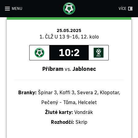
MENU
VÍCE
25.05.2025
1. ČLŽ U 13 9-16, 12. kolo
10:2
Příbram
Jablonec
vs.
Branky:
Špinar 3, Koffi 3, Severa 2, Klopotar,
Pečený - Tůma, Helcelet
Žluté karty:
Vondrák
Rozhodčí:
Skrip