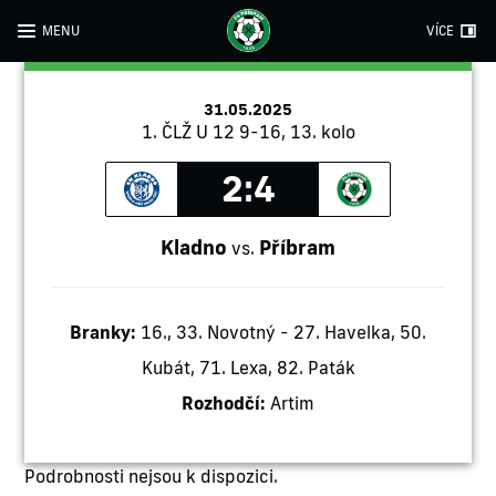
MENU
VÍCE
31.05.2025
1. ČLŽ U 12 9-16, 13. kolo
2:4
Kladno
Příbram
vs.
Branky:
16., 33. Novotný - 27. Havelka, 50.
Kubát, 71. Lexa, 82. Paták
Rozhodčí:
Artim
Podrobnosti nejsou k dispozici.