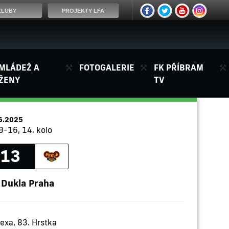
KLUBY
PROJEKTY LFA
MLÁDEŽ A
FOTOGALERIE
FK PŘÍBRAM
ŽENY
TV
6.2025
9-16, 14. kolo
:13
Dukla Praha
.
exa, 83. Hrstka