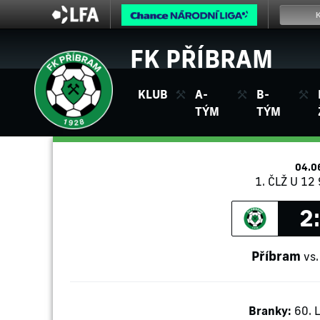
FK PŘÍBRAM
KLUB
A-
B-
TÝM
TÝM
04.0
1. ČLŽ U 12 
2
Příbram
vs
Branky:
60. L