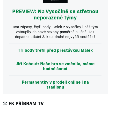
PREVIEW: Na Vysočině se střetnou
neporažené týmy
Dva zápasy, čtyři body. Celek z Vysočiny i náš tým
vstoupily do nové sezony poměrně slušně. Jak
dopadne utkání 3. kola druhé nejvyšší soutěže?
Tři body trefil před přestávkou Málek
Jiří Kohout: Naše hra se změnila, máme
hodně šancí
Permanentky v prodeji online i na
stadionu
FK PŘÍBRAM TV