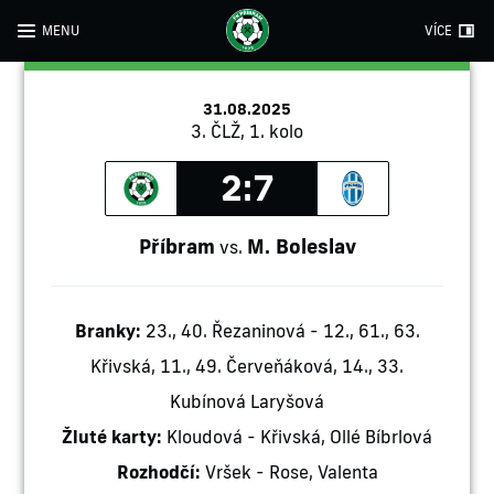
MENU
VÍCE
31.08.2025
3. ČLŽ, 1. kolo
2:7
Příbram
M. Boleslav
vs.
Branky:
23., 40. Řezaninová - 12., 61., 63.
Křivská, 11., 49. Červeňáková, 14., 33.
Kubínová Laryšová
Žluté karty:
Kloudová - Křivská, Ollé Bíbrlová
Rozhodčí:
Vršek - Rose, Valenta