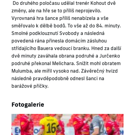
Do druhého poločasu udělal trenér Kohout dvě
změny, ale na hře se to příliš neprojevilo.
Vyrovnaná hra šance příliš nenabízela a vše
směřovalo k dělbě bodů. To vše až do 84. minuty.
Smolné podklouznutí Svobody a následná
povedená rána přinesla domácím zásluhou
střídajícího Bauera vedoucí branku. Hned za další
dvě minuty zaváhala obrana podruhé a Jurčenko
podruhé překonal Melichara. Snížit mohl obratem
Mulumba, ale mířil vysoko nad. Závěrečný hvizd
následně pravděpodobně odnesl šanci na
barážové příčky.
Fotogalerie