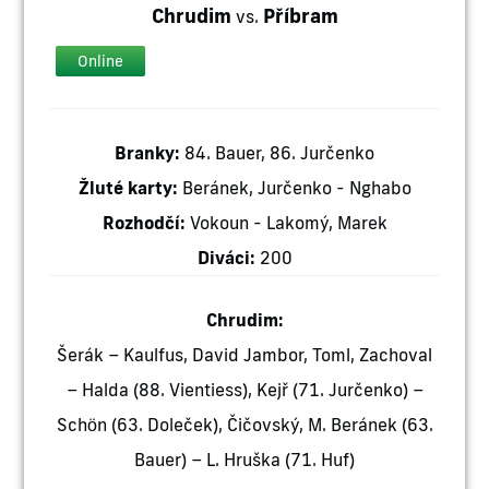
Chrudim
Příbram
vs.
Online
Branky:
84. Bauer, 86. Jurčenko
Žluté karty:
Beránek, Jurčenko - Nghabo
Rozhodčí:
Vokoun - Lakomý, Marek
Diváci:
200
Chrudim:
Šerák – Kaulfus, David Jambor, Toml, Zachoval
– Halda (88. Vientiess), Kejř (71. Jurčenko) –
Schön (63. Doleček), Čičovský, M. Beránek (63.
Bauer) – L. Hruška (71. Huf)