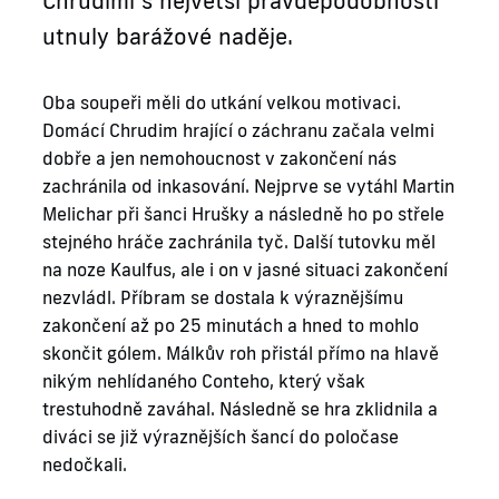
Chrudimi s největší pravděpodobností
utnuly barážové naděje.
Oba soupeři měli do utkání velkou motivaci.
Domácí Chrudim hrající o záchranu začala velmi
dobře a jen nemohoucnost v zakončení nás
zachránila od inkasování. Nejprve se vytáhl Martin
Melichar při šanci Hrušky a následně ho po střele
stejného hráče zachránila tyč. Další tutovku měl
na noze Kaulfus, ale i on v jasné situaci zakončení
nezvládl. Příbram se dostala k výraznějšímu
zakončení až po 25 minutách a hned to mohlo
skončit gólem. Málkův roh přistál přímo na hlavě
nikým nehlídaného Conteho, který však
trestuhodně zaváhal. Následně se hra zklidnila a
diváci se již výraznějších šancí do poločase
nedočkali.