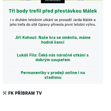
Tři body trefil před přestávkou Málek
I v druhém letošním utkání se prosadil Jarda Málek a
jeho trefa do sítě Opravy přinesla první letošní výhru.
Jiří Kohout: Naše hra se změnila, máme
hodně šancí
Lukáš Fila: Čeká nás náročné utkání s
dobrým soupeřem
Permanentky v prodeji online i na
stadionu
FK PŘÍBRAM TV