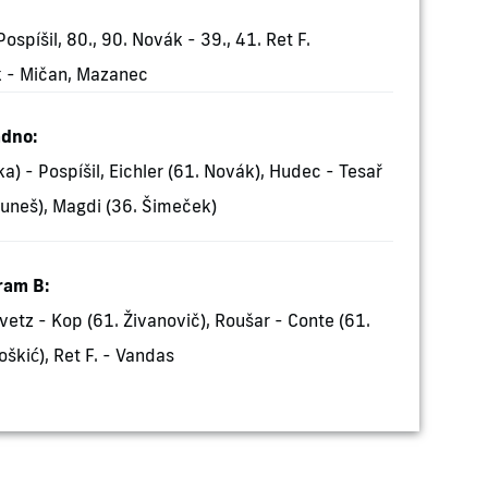
spíšil, 80., 90. Novák - 39., 41. Ret F.
 - Mičan, Mazanec
adno:
a) - Pospíšil, Eichler (61. Novák), Hudec - Tesař
Buneš), Magdi (36. Šimeček)
ram B:
Pivetz - Kop (61. Živanovič), Roušar - Conte (61.
oškić), Ret F. - Vandas