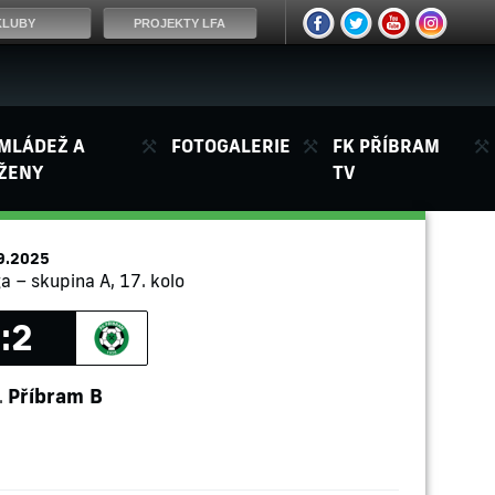
KLUBY
PROJEKTY LFA
MLÁDEŽ A
FOTOGALERIE
FK PŘÍBRAM
ŽENY
TV
9.2025
ga – skupina A, 17. kolo
:2
Příbram B
.