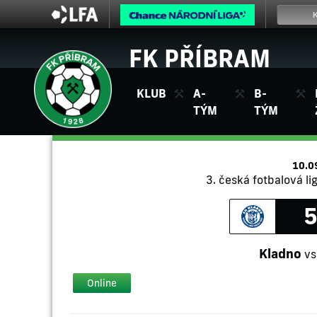
FK PŘÍBRAM
KLUB
A-
B-
TÝM
TÝM
10.0
3. česká fotbalová li
5
Kladno
vs
Online