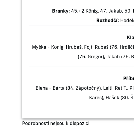
Branky:
45.+2 König, 47. Jakab, 50. Po
Rozhodčí:
Hodek
Kl
Myška - König, Hrubeš, Fojt, Rubeš (76. Hrdličk
(76. Gregor), Jakab (76. 
Příb
Bleha - Bárta (84. Zápotočný), Leitl, Ret T., 
Kareš), Hašek (80. Š
Podrobnosti nejsou k dispozici.