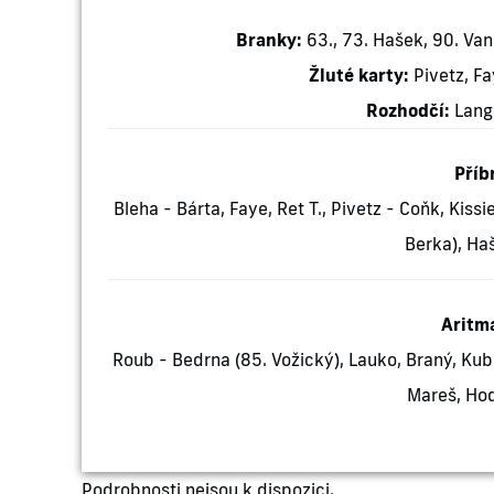
Branky:
63., 73. Hašek, 90. Van
Žluté karty:
Pivetz, Fa
Rozhodčí:
Langm
Příb
Bleha - Bárta, Faye, Ret T., Pivetz - Coňk, Kissi
Berka), Ha
Aritm
Roub - Bedrna (85. Vožický), Lauko, Braný, Kubr
Mareš, Hod
Podrobnosti nejsou k dispozici.