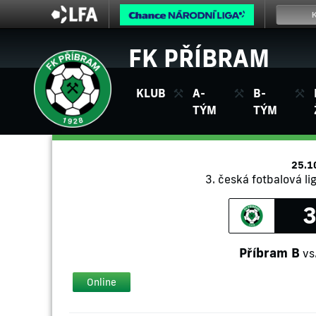
FK PŘÍBRAM
KLUB
A-
B-
TÝM
TÝM
25.1
3. česká fotbalová li
3
Příbram B
vs
Online