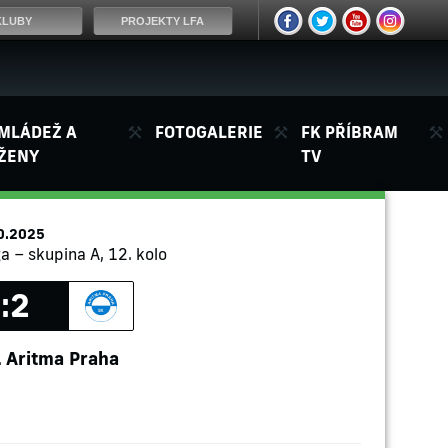
KLUBY
PROJEKTY LFA
MLÁDEŽ A
FOTOGALERIE
FK PŘÍBRAM
ŽENY
TV
0.2025
ga – skupina A, 12. kolo
:2
Aritma Praha
.