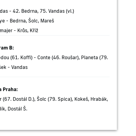
das - 42. Bedrna, 75. Vandas (vl.)
ye - Bedrna, Šolc, Mareš
ajer - Krůs, Kříž
ram B:
edou (61. Koffi) - Conte (46. Roušar), Planeta (79.
šek - Vandas
a Praha:
 (67. Dostál D.), Šolc (79. Spica), Kokeš, Hrabák,
ík, Dostál Š.