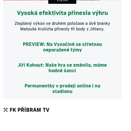
Vysoká efektivita přinesla výhru
Zlepšený výkon ve druhém poločase a dvě branky
Matouše Krulicha přinesly tři body z Jihlavy.
PREVIEW: Na Vysočině se střetnou
neporažené týmy
Jiří Kohout: Naše hra se změnila, máme
hodně šancí
Permanentky v prodeji online i na
stadionu
FK PŘÍBRAM TV