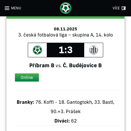
MENU
VÍCE
08.11.2025
3. česká fotbalová liga – skupina A, 14. kolo
1:3
Příbram B
Č. Budějovice B
vs.
Online
Branky:
76. Koffi - 18. Gantogtokh, 33. Bastl,
90.+3. Prášek
Diváci:
62