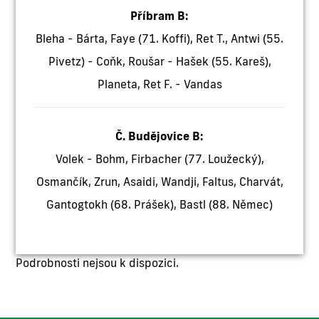
Příbram B:
Bleha - Bárta, Faye (71. Koffi), Ret T., Antwi (55.
Pivetz) - Coňk, Roušar - Hašek (55. Kareš),
Planeta, Ret F. - Vandas
Č. Budějovice B:
Volek - Bohm, Firbacher (77. Loužecký),
Osmančík, Zrun, Asaidi, Wandji, Faltus, Charvát,
Gantogtokh (68. Prášek), Bastl (88. Němec)
Podrobnosti nejsou k dispozici.