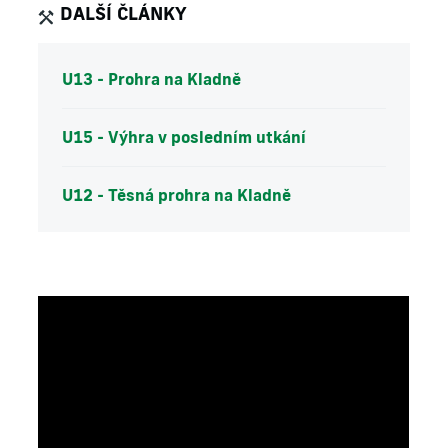
DALŠÍ ČLÁNKY
U13 - Prohra na Kladně
U15 - Výhra v posledním utkání
U12 - Těsná prohra na Kladně