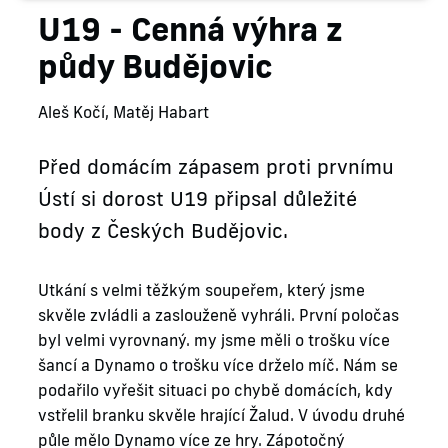
U19 - Cenná výhra z
půdy Budějovic
Aleš Kočí, Matěj Habart
Před domácím zápasem proti prvnímu
Ústí si dorost U19 připsal důležité
body z Českých Budějovic.
Utkání s velmi těžkým soupeřem, který jsme
skvěle zvládli a zaslouženě vyhráli. První poločas
byl velmi vyrovnaný. my jsme měli o trošku více
šancí a Dynamo o trošku více drželo míč. Nám se
podařilo vyřešit situaci po chybě domácích, kdy
vstřelil branku skvěle hrající Žalud. V úvodu druhé
půle mělo Dynamo více ze hry. Zápotočný