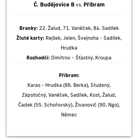
Č. Budějovice B
Příbram
vs.
Branky:
22. Žalud, 71. Vaněček, 84. Sadílek
Žluté karty:
Rejšek, Jelen, Švejnoha - Sadílek,
Hrudka
Rozhodčí:
Dimitrov - Šťastný, Kroupa
Příbram:
Karas - Hrudka (86. Berka), Studený,
Zápotočný, Vaněček, Sadílek, Kost, Žalud,
Čadek (55. Schořovský), Živanovič (90. Ngo),
Němec