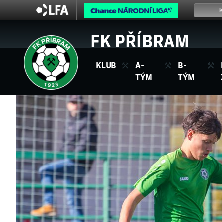
FK PŘÍBRAM
KLUB
A-
B-
TÝM
TÝM