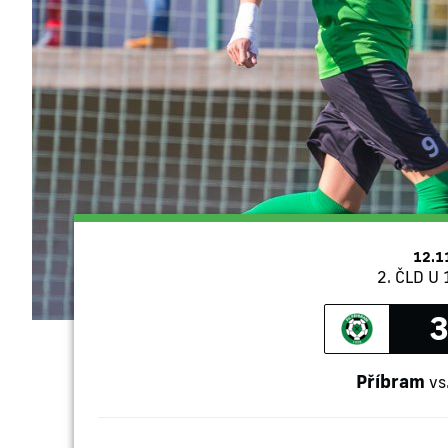
12.1
2. ČLD U 
3
Příbram
vs