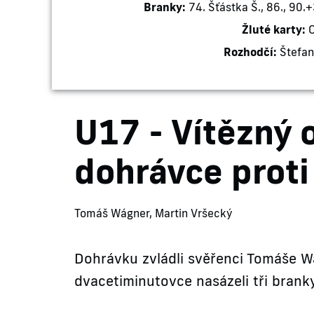
Branky:
74. Šťástka Š., 86., 90.+
Žluté karty:
O
Rozhodčí:
Štefan
U17 - Vítězný 
dohrávce prot
Tomáš Wágner, Martin Vršecký
Dohrávku zvládli svěřenci Tomáše W
dvacetiminutovce nasázeli tři branky 