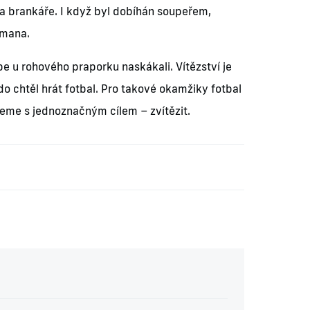
na brankáře. I když byl dobíhán soupeřem,
lmana.
e u rohového praporku naskákali. Vítězství je
kdo chtěl hrát fotbal. Pro takové okamžiky fotbal
eme s jednoznačným cílem – zvítězit.