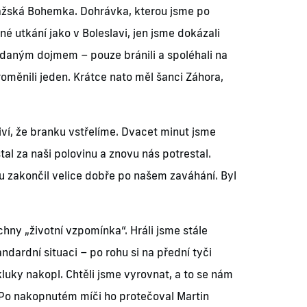
pražská Bohemka. Dohrávka, kterou jsme po
né utkání jako v Boleslavi, jen jsme dokázali
zdaným dojmem – pouze bránili a spoléhali na
oměnili jeden. Krátce nato měl šanci Záhora,
iví, že branku vstřelíme. Dvacet minut jsme
al za naši polovinu a znovu nás potrestal.
u zakončil velice dobře po našem zaváhání. Byl
hny „životní vzpomínka“. Hráli jsme stále
ndardní situaci – po rohu si na přední tyči
uky nakopl. Chtěli jsme vyrovnat, a to se nám
. Po nakopnutém míči ho protečoval Martin