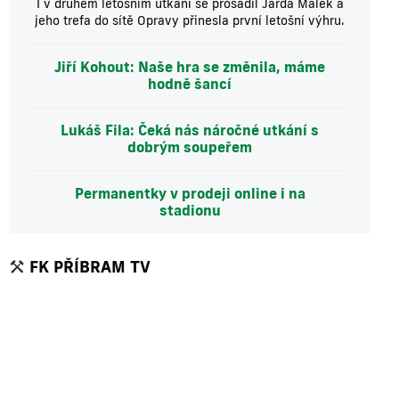
I v druhém letošním utkání se prosadil Jarda Málek a
jeho trefa do sítě Opravy přinesla první letošní výhru.
Jiří Kohout: Naše hra se změnila, máme
hodně šancí
Lukáš Fila: Čeká nás náročné utkání s
dobrým soupeřem
Permanentky v prodeji online i na
stadionu
FK PŘÍBRAM TV