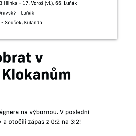
3 Hlinka - 17. Voroš (vl.), 66. Luňák
ravský - Luňák
 - Souček, Kulanda
obrat v
i Klokanům
ágnera na výbornou. V poslední
a otočili zápas z 0:2 na 3:2!