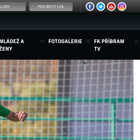
KLUBY
PROJEKTY LFA
MLÁDEŽ A
FOTOGALERIE
FK PŘÍBRAM
ŽENY
TV