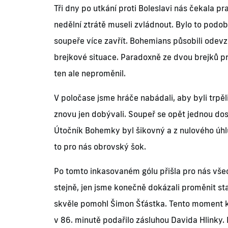
Tři dny po utkání proti Boleslavi nás čekala 
nedělní ztrátě museli zvládnout. Bylo to podob
soupeře více zavřít. Bohemians působili odev
brejkové situace. Paradoxně ze dvou brejků pr
ten ale neproměnil.
V poločase jsme hráče nabádali, aby byli trpěl
znovu jen dobývali. Soupeř se opět jednou dost
Útočník Bohemky byl šikovný a z nulového úhl
to pro nás obrovský šok.
Po tomto inkasovaném gólu přišla pro nás všec
stejně, jen jsme konečně dokázali proměnit sta
skvěle pomohl Šimon Šťástka. Tento moment kl
v 86. minutě podařilo zásluhou Davida Hlinky