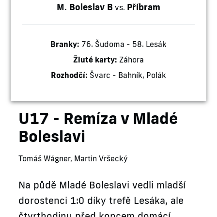
M. Boleslav B
Příbram
vs.
Branky:
76. Šudoma - 58. Lesák
Žluté karty:
Záhora
Rozhodčí:
Švarc - Bahník, Polák
U17 - Remíza v Mladé
Boleslavi
Tomáš Wágner, Martin Vršecký
Na půdě Mladé Boleslavi vedli mladší
dorostenci 1:0 díky trefě Lesáka, ale
čtvrthodinu před koncem domácí