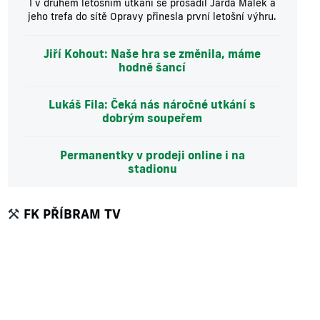
I v druhém letošním utkání se prosadil Jarda Málek a
jeho trefa do sítě Opravy přinesla první letošní výhru.
Jiří Kohout: Naše hra se změnila, máme
hodně šancí
Lukáš Fila: Čeká nás náročné utkání s
dobrým soupeřem
Permanentky v prodeji online i na
stadionu
FK PŘÍBRAM TV