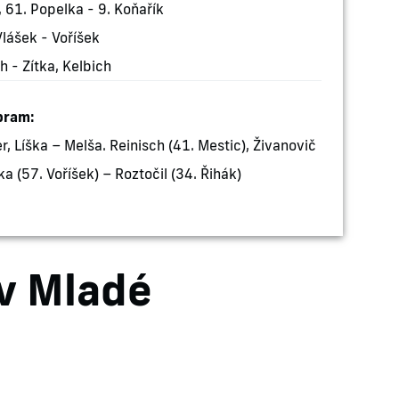
, 61. Popelka - 9. Koňařík
lášek - Voříšek
h - Zítka, Kelbich
bram:
r, Líška – Melša. Reinisch (41. Mestic), Živanovič
ka (57. Voříšek) – Roztočil (34. Řihák)
 v Mladé