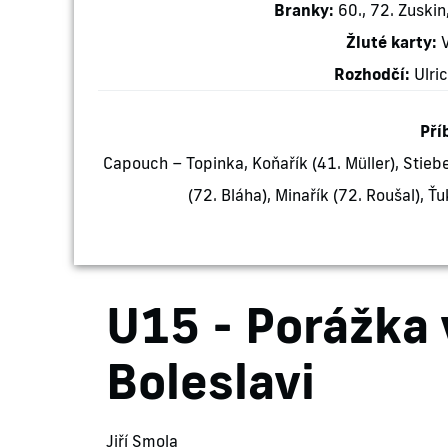
Branky:
60., 72. Zuskin
Žluté karty:
V
Rozhodčí:
Ulric
Pří
Capouch – Topinka, Koňařík (41. Müller), Stiebe
(72. Bláha), Minařík (72. Roušal), Ťu
U15 - Porážka
Boleslavi
Jiří Smola