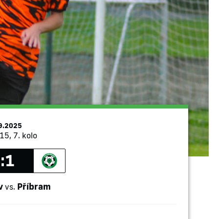
9.2025
15, 7. kolo
:1
v
Příbram
vs.