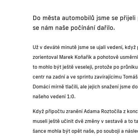
Do města automobilů jsme se přijeli
se nám naše počínání dařilo.
Už v deváté minutě jsme se ujali vedení, kdy
zorientoval Marek Koňařík a pohotově usměrni
to mohlo být ještě veseleji, protože po průnik
centr na zadní a ve sprintu zavírajícímu Tomáš
Domácí mírně tlačili, ale jejich snažení jsme d
našeho vedení 1:0.
Když připočtu zranění Adama Roztočila z konc
museli ještě učinit dvě změny v sestavě a to 
šance mohla být opět naše, po souboji a nás