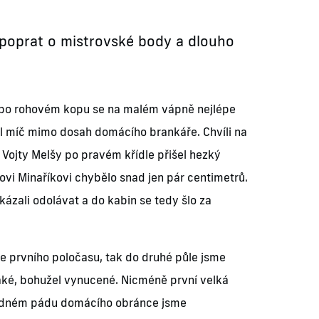
 poprat o mistrovské body a dlouho
ž po rohovém kopu se na malém vápně nejlépe
l míč mimo dosah domácího brankáře. Chvíli na
u Vojty Melšy po pravém křídle přišel hezký
ovi Minaříkovi chybělo snad jen pár centimetrů.
okázali odolávat a do kabin se tedy šlo za
e prvního poločasu, tak do druhé půle jsme
také, bohužel vynucené. Nicméně první velká
ledném pádu domácího obránce jsme