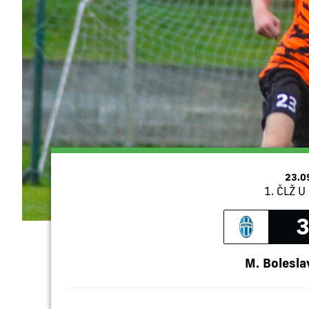
23.0
1. ČLŽ U 
3
M. Bolesla