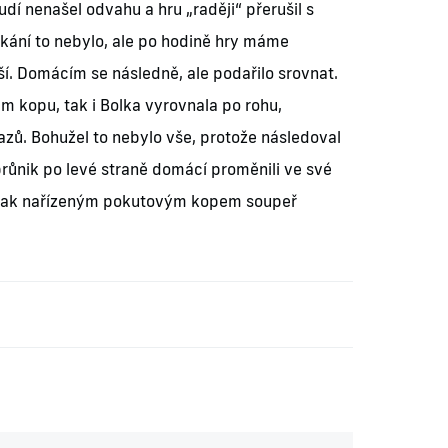
udí nenašel odvahu a hru „raději“ přerušil s
tkání to nebylo, ale po hodině hry máme
ější. Domácím se následně, ale podařilo srovnat.
m kopu, tak i Bolka vyrovnala po rohu,
azů. Bohužel to nebylo vše, protože následoval
růnik po levé straně domácí proměnili ve své
aopak nařízeným pokutovým kopem soupeř