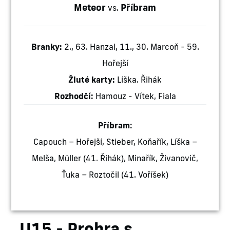
Meteor
Příbram
vs.
Branky:
2., 63. Hanzal, 11., 30. Marcoň - 59.
Hořejší
Žluté karty:
Líška. Řihák
Rozhodčí:
Hamouz - Vítek, Fiala
Příbram:
Capouch – Hořejší, Stieber, Koňařík, Líška –
Melša, Müller (41. Řihák), Minařík, Živanovič,
Ťuka – Roztočil (41. Voříšek)
U15 - Prohra s