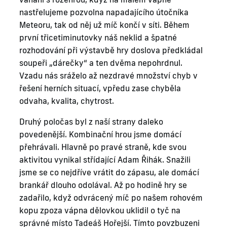
nastřelujeme pozvolna napadajícího útočníka
Meteoru, tak od něj už míč končí v síti. Během
první třicetiminutovky náš neklid a špatné
rozhodování při výstavbě hry doslova předkládal
soupeři „dárečky“ a ten dvěma nepohrdnul.
Vzadu nás sráželo až nezdravé množství chyb v
řešení herních situací, vpředu zase chyběla
odvaha, kvalita, chytrost.
Druhý poločas byl z naší strany daleko
povedenější. Kombinační hrou jsme domácí
přehrávali. Hlavně po pravé straně, kde svou
aktivitou vynikal střídající Adam Řihák. Snažili
jsme se co nejdříve vrátit do zápasu, ale domácí
brankář dlouho odolával. Až po hodině hry se
zadařilo, když odvrácený míč po našem rohovém
kopu zpoza vápna dělovkou uklidil o tyč na
správné místo Tadeáš Hořejší. Tímto povzbuzeni