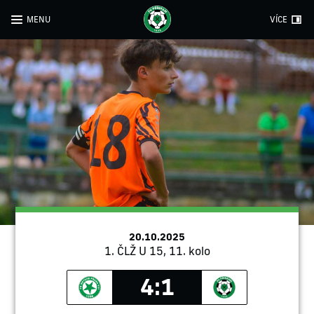
MENU
VÍCE
20.10.2025
1. ČLŽ U 15, 11. kolo
4:1