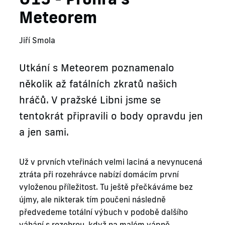
Meteorem
Jiří Smola
Utkání s Meteorem poznamenalo
několik až fatálních zkratů našich
hráčů. V pražské Libni jsme se
tentokrát připravili o body opravdu jen
a jen sami.
Už v prvních vteřinách velmi laciná a nevynucená
ztráta při rozehrávce nabízí domácím první
vyloženou příležitost. Tu ještě přečkáváme bez
újmy, ale nikterak tím poučeni následně
předvedeme totální výbuch v podobě dalšího
váhání s rozehrou, když na malém vápně