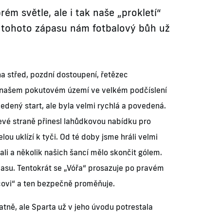
ém světle, ale i tak naše „prokletí“
z tohoto zápasu nám fotbalový bůh už
na střed, pozdní dostoupení, řetězec
v našem pokutovém území ve velkém podčíslení
dený start, ale byla velmi rychlá a povedená.
evé straně přinesl lahůdkovou nabídku pro
ou uklízí k tyči. Od té doby jsme hráli velmi
li a několik našich šancí mělo skončit gólem.
času. Tentokrát se „Vóřa“ prosazuje po pravém
icovi“ a ten bezpečně proměňuje.
atně, ale Sparta už v jeho úvodu potrestala