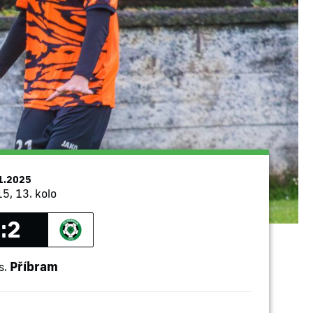
1.2025
15, 13. kolo
:2
Příbram
s.