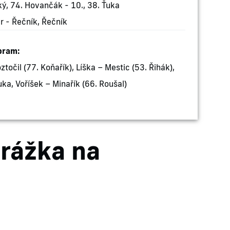
ý, 74. Hovančák - 10., 38. Ťuka
r - Řečník, Řečník
bram:
točil (77. Koňařík), Líška – Mestic (53. Řihák),
uka, Voříšek – Minařík (66. Roušal)
rážka na