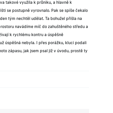
va takové využila k průniku, a hlavně k
išti se postupně vyrovnalo. Pak se spíše čekalo
den tým nechtěl udělat. Ta bohužel přišla na
o prostoru navádíme míč do zahuštěného středu a
žívají k rychlému kontru a úspěšně
ž úspěšná nebyla. I přes porážku, kluci podali
oto zápasu, jak jsem psal již v úvodu, prostě ty