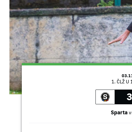
03.1
1. ČLŽ U 
3
Sparta
v