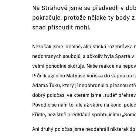
Na Strahově jsme se předvedli v dobr
pokračuje, protože nějaké ty body 
snad přisoudit mohl.
Nezačali jsme ideálně, alibistická rozehrávka 
nedohraných soubojů, a ačkoliv byla Sparta 
velmi pohodlně skóruje. Naše reakce na nepove
Průnik agilního Matyáše Voříška do vápna po l
Adama Ťuku, který jí nepohrdnul a přesnou střel
dobrý poločas, ve kterém jsme „rudé“ přehráva
Povedlo se nám to, ale až skoro na konci polo
křídle, nezištně předkládá sprintujícímu „Son
Ani druhý poločas jsme neodehráli nikterak šp