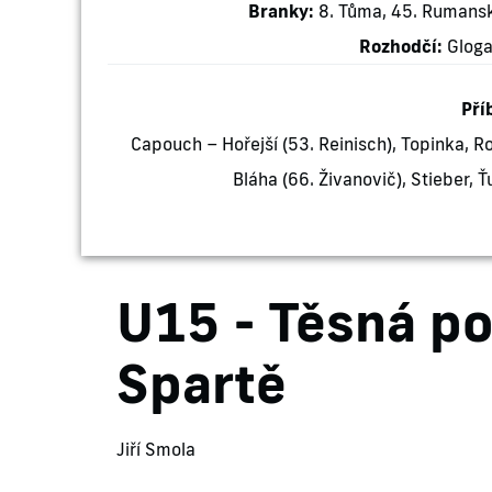
Branky:
8. Tůma, 45. Rumansk
Rozhodčí:
Gloga
Pří
Capouch – Hořejší (53. Reinisch), Topinka, Roz
Bláha (66. Živanovič), Stieber, Ť
U15 - Těsná po
Spartě
Jiří Smola