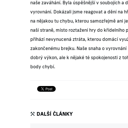
naše zaváhání. Byla úspěšnější v soubojích a d
vyrovnání. Dokázali jsme reagovat a dění na hř
na nějakou tu chybu, kterou samozřejmě ani je
naší straně, místo roztažení hry do křídelníh
přihází nevynucená ztráta, kterou domácí vyu
zakončenému brejku. Naše snaha o vyrovnání u
dobrý výkon, ale k nějaké té spokojenosti z toh
body chybí.
DALŠÍ ČLÁNKY