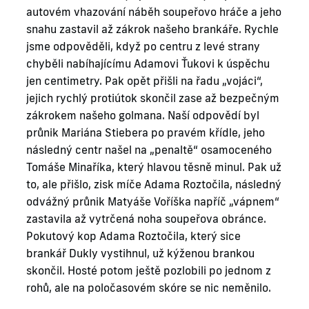
autovém vhazování náběh soupeřovo hráče a jeho
snahu zastavil až zákrok našeho brankáře. Rychle
jsme odpověděli, když po centru z levé strany
chyběli nabíhajícímu Adamovi Ťukovi k úspěchu
jen centimetry. Pak opět přišli na řadu „vojáci“,
jejich rychlý protiútok skončil zase až bezpečným
zákrokem našeho golmana. Naší odpovědí byl
průnik Mariána Stiebera po pravém křídle, jeho
následný centr našel na „penaltě“ osamoceného
Tomáše Minaříka, který hlavou těsně minul. Pak už
to, ale přišlo, zisk míče Adama Roztočila, následný
odvážný průnik Matyáše Voříška napříč „vápnem“
zastavila až vytrčená noha soupeřova obránce.
Pokutový kop Adama Roztočila, který sice
brankář Dukly vystihnul, už kýženou brankou
skončil. Hosté potom ještě pozlobili po jednom z
rohů, ale na poločasovém skóre se nic neměnilo.