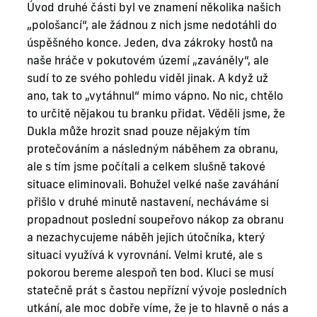
Úvod druhé části byl ve znamení několika našich
„pološancí“, ale žádnou z nich jsme nedotáhli do
úspěšného konce. Jeden, dva zákroky hostů na
naše hráče v pokutovém území „zaváněly“, ale
sudí to ze svého pohledu viděl jinak. A když už
ano, tak to „vytáhnul“ mimo vápno. No nic, chtělo
to určitě nějakou tu branku přidat. Věděli jsme, že
Dukla může hrozit snad pouze nějakým tím
protečováním a následným náběhem za obranu,
ale s tím jsme počítali a celkem slušně takové
situace eliminovali. Bohužel velké naše zaváhání
přišlo v druhé minutě nastavení, necháváme si
propadnout poslední soupeřovo nákop za obranu
a nezachycujeme náběh jejich útočníka, který
situaci využívá k vyrovnání. Velmi kruté, ale s
pokorou bereme alespoň ten bod. Kluci se musí
statečně prát s častou nepřízní vývoje posledních
utkání, ale moc dobře víme, že je to hlavně o nás a