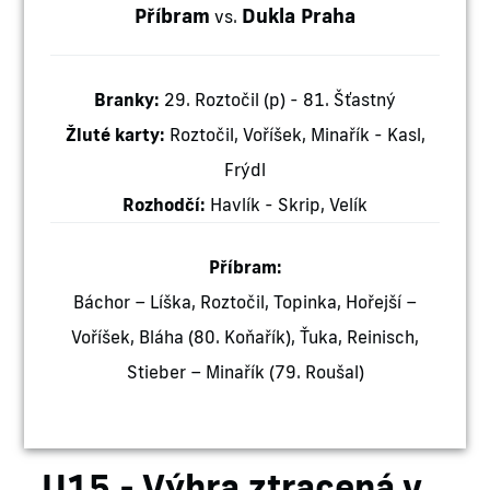
Příbram
Dukla Praha
vs.
Branky:
29. Roztočil (p) - 81. Šťastný
Žluté karty:
Roztočil, Voříšek, Minařík - Kasl,
Frýdl
Rozhodčí:
Havlík - Skrip, Velík
Příbram:
Báchor – Líška, Roztočil, Topinka, Hořejší –
Voříšek, Bláha (80. Koňařík), Ťuka, Reinisch,
Stieber – Minařík (79. Roušal)
U15 - Výhra ztracená v