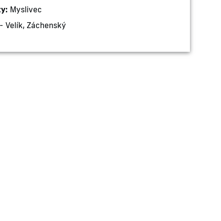
ty:
Myslivec
- Velík, Záchenský