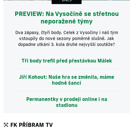
PREVIEW: Na Vysočině se střetnou
neporažené týmy
Dva zápasy, čtyři body. Celek z Vysočiny i náš tým
vstoupily do nové sezony poměrně slušně. Jak
dopadne utkání 3. kola druhé nejvyšší soutěže?
Tři body trefil před přestávkou Málek
Jiří Kohout: Naše hra se změnila, máme
hodně šancí
Permanentky v prodeji online i na
stadionu
FK PŘÍBRAM TV