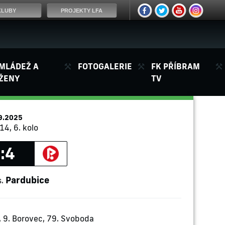
KLUBY
PROJEKTY LFA
MLÁDEŽ A
FOTOGALERIE
FK PŘÍBRAM
ŽENY
TV
9.2025
14, 6. kolo
:4
Pardubice
s.
, 9. Borovec, 79. Svoboda