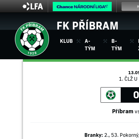
FK PŘÍBRAM
KLUB
A-
B-
TÝM
TÝM
13.0
1. ČLŽ U 
0
Příbram
v
Branky:
2., 53. Pokorný