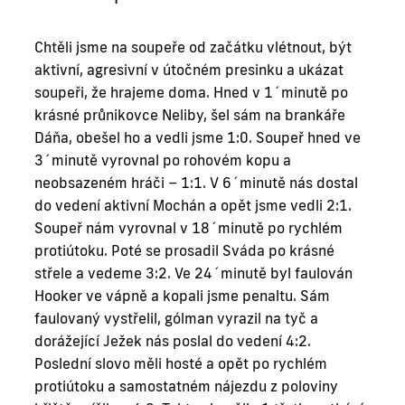
Chtěli jsme na soupeře od začátku vlétnout, být
aktivní, agresivní v útočném presinku a ukázat
soupeři, že hrajeme doma. Hned v 1´minutě po
krásné průnikovce Neliby, šel sám na brankáře
Dáňa, obešel ho a vedli jsme 1:0. Soupeř hned ve
3´minutě vyrovnal po rohovém kopu a
neobsazeném hráči – 1:1. V 6´minutě nás dostal
do vedení aktivní Mochán a opět jsme vedli 2:1.
Soupeř nám vyrovnal v 18´minutě po rychlém
protiútoku. Poté se prosadil Sváda po krásné
střele a vedeme 3:2. Ve 24´minutě byl faulován
Hooker ve vápně a kopali jsme penaltu. Sám
faulovaný vystřelil, gólman vyrazil na tyč a
dorážející Ježek nás poslal do vedení 4:2.
Poslední slovo měli hosté a opět po rychlém
protiútoku a samostatném nájezdu z poloviny