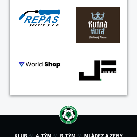
KLUB
A-TÝM
B-TÝM
MLÁDEZ A ZENY