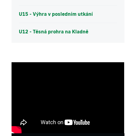
U15 - Výhra v posledním utkání
U12 - Těsná prohra na Kladně