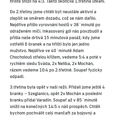
hřiště snížil na 4:3. Takto skončila 1.třetina utkání.
Do 2.třetiny jsme chtěli být neustále aktivní a
zlepšit se směrem dozadu, což se nám dařilo.
Nejdříve přišlo vyrovnání hostů v 38´minutě po
odraženém míči. Inkasovaný gól nás povzbudil a
přišla naše drtivá 15 minutová pasáž, kdy jsme
vstřelili 6 branek a na hřišti bylo jen jedno
mužstvo. Nejdříve ve 40´minutě Adam
Chocholouš střelou křížem, vedeme 5:4 a poté v
rychlém sledu Sváda, 2x Neliba, 2x Mochán,
rázem vedeme 10:4 po 2.třetině. Soupeř fyzicky
odpadl.
3.třetina byla opět v naší režii. Přidali jsme ještě 4
branky – Szeglanics, opět 2x Mochán a poslední
branku přidal Varadin. Soupeř až v 85´minutě
snížil na konečných 14:5 v náš prospěch. Chtěli
bychom pochválit celý mančaft za bojovný a