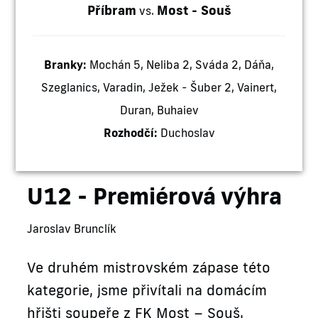
Příbram
Most - Souš
vs.
Branky:
Mochán 5, Neliba 2, Sváda 2, Dáňa,
Szeglanics, Varadin, Ježek - Šuber 2, Vainert,
Duran, Buhaiev
Rozhodčí:
Duchoslav
U12 - Premiérová výhra
Jaroslav Brunclík
Ve druhém mistrovském zápase této
kategorie, jsme přivítali na domácím
hřišti soupeře z FK Most – Souš.