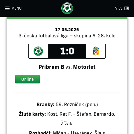
MENU
VÍCE
17.05.2026
3. česká fotbalová liga – skupina A, 28. kolo
1:0
Příbram B
Motorlet
vs.
Online
Branky:
59. Řezníček (pen.)
Žluté karty:
Kost, Ret F. - Štefan, Bernardo,
Žížala
Rozhodčí:
Mičan - Havránek, Šlajs