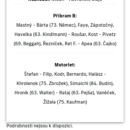
Příbram B:
Mastný - Bárta (73. Němec), Faye, Zápotočný,
Havelka (63. Kindlmann) - Roušar, Kost - Pivetz
(69. Beggah), Řezníček, Ret F. - Apea (63. Čajko)
Motorlet:
Štefan - Filip, Kodr, Bernardo, Halász -
Khrolenok (75. Zbrožek), Simaichl (84. Budín),
Hroník (63. Walter) - Rataj (63. Pejša), Vaněček,
Žížala (75. Kaufman)
Podrobnosti nejsou k dispozici.