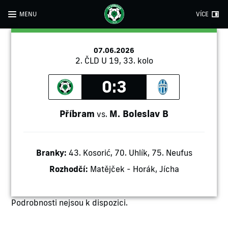
MENU
VÍCE
07.06.2026
2. ČLD U 19, 33. kolo
0:3
Příbram
M. Boleslav B
vs.
Branky:
43. Kosorić, 70. Uhlík, 75. Neufus
Rozhodčí:
Matějček - Horák, Jícha
Podrobnosti nejsou k dispozici.